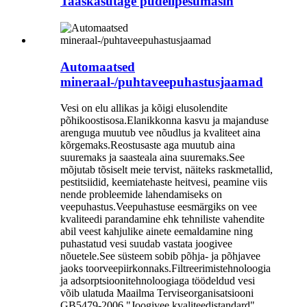
Taaskasutage pudelipesumasin
Automaatsed
mineraal-/puhtaveepuhastusjaamad
Vesi on elu allikas ja kõigi elusolendite
põhikoostisosa.Elanikkonna kasvu ja majanduse
arenguga muutub vee nõudlus ja kvaliteet aina
kõrgemaks.Reostusaste aga muutub aina
suuremaks ja saasteala aina suuremaks.See
mõjutab tõsiselt meie tervist, näiteks raskmetallid,
pestitsiidid, keemiatehaste heitvesi, peamine viis
nende probleemide lahendamiseks on
veepuhastus.Veepuhastuse eesmärgiks on vee
kvaliteedi parandamine ehk tehniliste vahendite
abil veest kahjulike ainete eemaldamine ning
puhastatud vesi suudab vastata joogivee
nõuetele.See süsteem sobib põhja- ja põhjavee
jaoks toorveepiirkonnaks.Filtreerimistehnoloogia
ja adsorptsioonitehnoloogiaga töödeldud vesi
võib ulatuda Maailma Terviseorganisatsiooni
GB5479-2006 "Joogivee kvaliteedistandard",