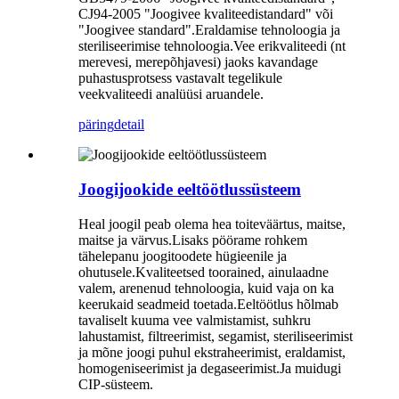
CJ94-2005 "Joogivee kvaliteedistandard" või
"Joogivee standard".Eraldamise tehnoloogia ja
steriliseerimise tehnoloogia.Vee erikvaliteedi (nt
merevesi, merepõhjavesi) jaoks kavandage
puhastusprotsess vastavalt tegelikule
veekvaliteedi analüüsi aruandele.
päring
detail
Joogijookide eeltöötlussüsteem
Heal joogil peab olema hea toiteväärtus, maitse,
maitse ja värvus.Lisaks pöörame rohkem
tähelepanu joogitoodete hügieenile ja
ohutusele.Kvaliteetsed toorained, ainulaadne
valem, arenenud tehnoloogia, kuid vaja on ka
keerukaid seadmeid toetada.Eeltöötlus hõlmab
tavaliselt kuuma vee valmistamist, suhkru
lahustamist, filtreerimist, segamist, steriliseerimist
ja mõne joogi puhul ekstraheerimist, eraldamist,
homogeniseerimist ja degaseerimist.Ja muidugi
CIP-süsteem.