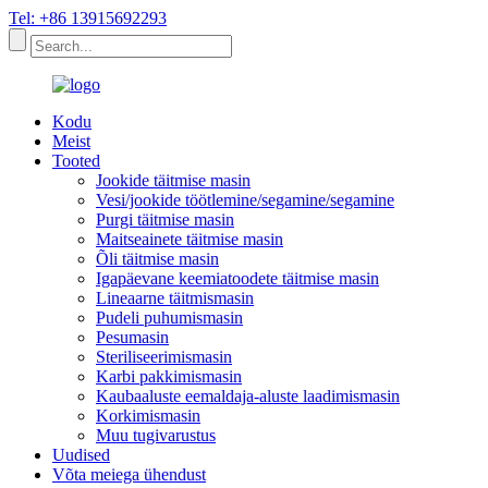
Tel: +86 13915692293
Kodu
Meist
Tooted
Jookide täitmise masin
Vesi/jookide töötlemine/segamine/segamine
Purgi täitmise masin
Maitseainete täitmise masin
Õli täitmise masin
Igapäevane keemiatoodete täitmise masin
Lineaarne täitmismasin
Pudeli puhumismasin
Pesumasin
Steriliseerimismasin
Karbi pakkimismasin
Kaubaaluste eemaldaja-aluste laadimismasin
Korkimismasin
Muu tugivarustus
Uudised
Võta meiega ühendust