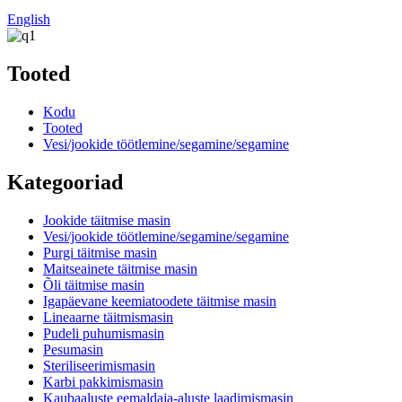
English
Tooted
Kodu
Tooted
Vesi/jookide töötlemine/segamine/segamine
Kategooriad
Jookide täitmise masin
Vesi/jookide töötlemine/segamine/segamine
Purgi täitmise masin
Maitseainete täitmise masin
Õli täitmise masin
Igapäevane keemiatoodete täitmise masin
Lineaarne täitmismasin
Pudeli puhumismasin
Pesumasin
Steriliseerimismasin
Karbi pakkimismasin
Kaubaaluste eemaldaja-aluste laadimismasin