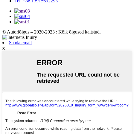
Tel: +86 13915692293
© Autoriõigus – 2020-2023 : Kõik õigused kaitstud.
Saada email
x