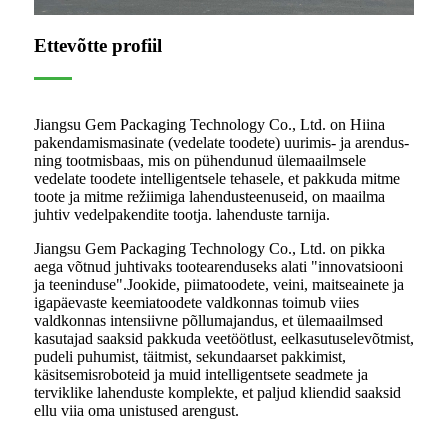
Ettevõtte profiil
Jiangsu Gem Packaging Technology Co., Ltd. on Hiina
pakendamismasinate (vedelate toodete) uurimis- ja arendus-
ning tootmisbaas, mis on pühendunud ülemaailmsele
vedelate toodete intelligentsele tehasele, et pakkuda mitme
toote ja mitme režiimiga lahendusteenuseid, on maailma
juhtiv vedelpakendite tootja. lahenduste tarnija.
Jiangsu Gem Packaging Technology Co., Ltd. on pikka
aega võtnud juhtivaks tootearenduseks alati "innovatsiooni
ja teeninduse".Jookide, piimatoodete, veini, maitseainete ja
igapäevaste keemiatoodete valdkonnas toimub viies
valdkonnas intensiivne põllumajandus, et ülemaailmsed
kasutajad saaksid pakkuda veetöötlust, eelkasutuselevõtmist,
pudeli puhumist, täitmist, sekundaarset pakkimist,
käsitsemisroboteid ja muid intelligentsete seadmete ja
terviklike lahenduste komplekte, et paljud kliendid saaksid
ellu viia oma unistused arengust.