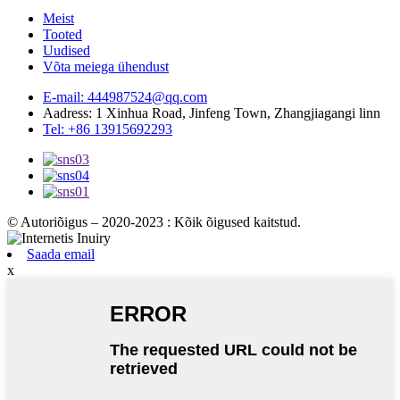
Meist
Tooted
Uudised
Võta meiega ühendust
E-mail: 444987524@qq.com
Aadress: 1 Xinhua Road, Jinfeng Town, Zhangjiagangi linn
Tel: +86 13915692293
© Autoriõigus – 2020-2023 : Kõik õigused kaitstud.
Saada email
x