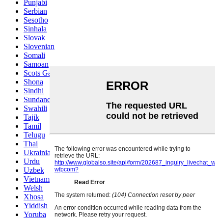
Punjabi
Serbian
Sesotho
Sinhala
Slovak
Slovenian
Somali
Samoan
Scots Gaelic
Shona
Sindhi
Sundanese
Swahili
Tajik
Tamil
Telugu
Thai
Ukrainian
Urdu
Uzbek
Vietnamese
Welsh
Xhosa
Yiddish
Yoruba