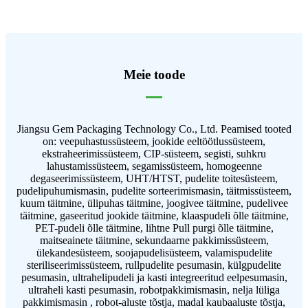
Meie toode
Jiangsu Gem Packaging Technology Co., Ltd. Peamised tooted
on: veepuhastussüsteem, jookide eeltöötlussüsteem,
ekstraheerimissüsteem, CIP-süsteem, segisti, suhkru
lahustamissüsteem, segamissüsteem, homogeenne
degaseerimissüsteem, UHT/HTST, pudelite toitesüsteem,
pudelipuhumismasin, pudelite sorteerimismasin, täitmissüsteem,
kuum täitmine, ülipuhas täitmine, joogivee täitmine, pudelivee
täitmine, gaseeritud jookide täitmine, klaaspudeli õlle täitmine,
PET-pudeli õlle täitmine, lihtne Pull purgi õlle täitmine,
maitseainete täitmine, sekundaarne pakkimissüsteem,
ülekandesüsteem, soojapudelisüsteem, valamispudelite
steriliseerimissüsteem, rullpudelite pesumasin, külgpudelite
pesumasin, ultrahelipudeli ja kasti integreeritud eelpesumasin,
ultraheli kasti pesumasin, robotpakkimismasin, nelja lüliga
pakkimismasin , robot-aluste tõstja, madal kaubaaluste tõstja,