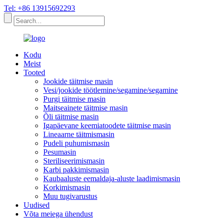
Tel: +86 13915692293
Kodu
Meist
Tooted
Jookide täitmise masin
Vesi/jookide töötlemine/segamine/segamine
Purgi täitmise masin
Maitseainete täitmise masin
Õli täitmise masin
Igapäevane keemiatoodete täitmise masin
Lineaarne täitmismasin
Pudeli puhumismasin
Pesumasin
Steriliseerimismasin
Karbi pakkimismasin
Kaubaaluste eemaldaja-aluste laadimismasin
Korkimismasin
Muu tugivarustus
Uudised
Võta meiega ühendust