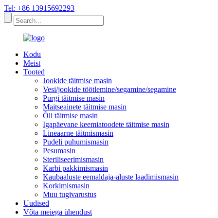
Tel: +86 13915692293
Kodu
Meist
Tooted
Jookide täitmise masin
Vesi/jookide töötlemine/segamine/segamine
Purgi täitmise masin
Maitseainete täitmise masin
Õli täitmise masin
Igapäevane keemiatoodete täitmise masin
Lineaarne täitmismasin
Pudeli puhumismasin
Pesumasin
Steriliseerimismasin
Karbi pakkimismasin
Kaubaaluste eemaldaja-aluste laadimismasin
Korkimismasin
Muu tugivarustus
Uudised
Võta meiega ühendust