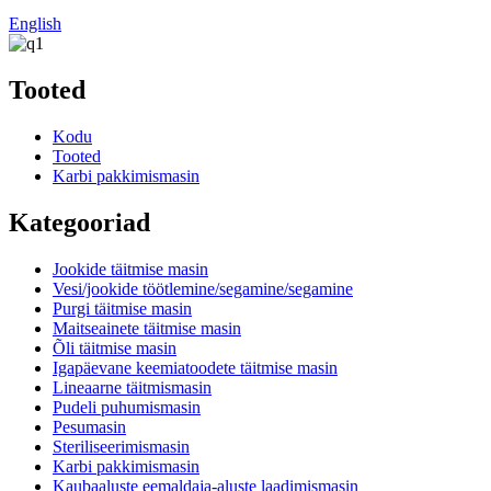
English
Tooted
Kodu
Tooted
Karbi pakkimismasin
Kategooriad
Jookide täitmise masin
Vesi/jookide töötlemine/segamine/segamine
Purgi täitmise masin
Maitseainete täitmise masin
Õli täitmise masin
Igapäevane keemiatoodete täitmise masin
Lineaarne täitmismasin
Pudeli puhumismasin
Pesumasin
Steriliseerimismasin
Karbi pakkimismasin
Kaubaaluste eemaldaja-aluste laadimismasin