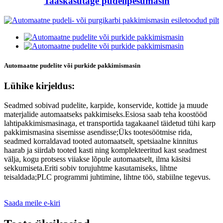
Taaskasutage pudelipesumasin
Automaatne pudelite või purkide pakkimismasin
Lühike kirjeldus:
Seadmed sobivad pudelite, karpide, konservide, kottide ja muude
materjalide automaatseks pakkimiseks.Esiosa saab teha koostööd
lahtipakkimismasinaga, et transportida tagakaanel täidetud tühi karp
pakkimismasina sisemisse asendisse;Üks tootesöötmise rida,
seadmed korraldavad tooted automaatselt, spetsiaalne kinnitus
haarab ja siirdab tooted kasti ning komplekteeritud kast seadmest
välja, kogu protsess viiakse lõpule automaatselt, ilma käsitsi
sekkumiseta.Eriti sobiv torujuhtme kasutamiseks, lihtne
teisaldada;PLC programmi juhtimine, lihtne töö, stabiilne tegevus.
Saada meile e-kiri