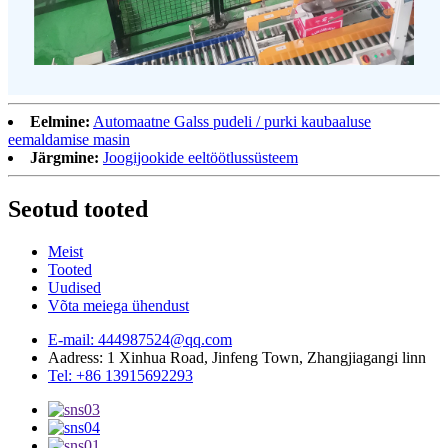
Eelmine:
Automaatne Galss pudeli / purki kaubaaluse
eemaldamise masin
Järgmine:
Joogijookide eeltöötlussüsteem
Seotud tooted
Meist
Tooted
Uudised
Võta meiega ühendust
E-mail: 444987524@qq.com
Aadress: 1 Xinhua Road, Jinfeng Town, Zhangjiagangi linn
Tel: +86 13915692293