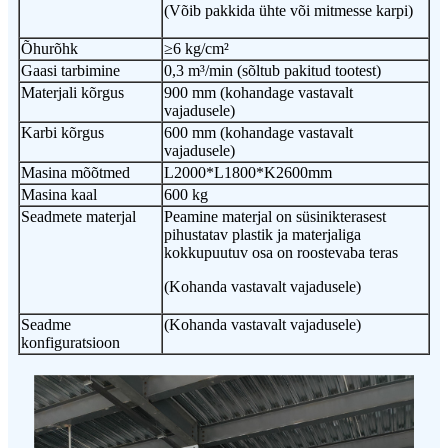
(Võib pakkida ühte või mitmesse karpi)
Õhurõhk
≥6 kg/cm²
Gaasi tarbimine
0,3 m³/min (sõltub pakitud tootest)
Materjali kõrgus
900 mm (kohandage vastavalt
vajadusele)
Karbi kõrgus
600 mm (kohandage vastavalt
vajadusele)
Masina mõõtmed
L2000*L1800*K2600mm
Masina kaal
600 kg
Seadmete materjal
Peamine materjal on süsinikterasest
pihustatav plastik ja materjaliga
kokkupuutuv osa on roostevaba teras
(Kohanda vastavalt vajadusele)
Seadme
(Kohanda vastavalt vajadusele)
konfiguratsioon