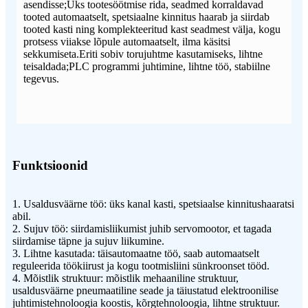
asendisse;Üks tootesöötmise rida, seadmed korraldavad
tooted automaatselt, spetsiaalne kinnitus haarab ja siirdab
tooted kasti ning komplekteeritud kast seadmest välja, kogu
protsess viiakse lõpule automaatselt, ilma käsitsi
sekkumiseta.Eriti sobiv torujuhtme kasutamiseks, lihtne
teisaldada;PLC programmi juhtimine, lihtne töö, stabiilne
tegevus.
Funktsioonid
1. Usaldusväärne töö: üks kanal kasti, spetsiaalse kinnitushaaratsi
abil.
2. Sujuv töö: siirdamisliikumist juhib servomootor, et tagada
siirdamise täpne ja sujuv liikumine.
3. Lihtne kasutada: täisautomaatne töö, saab automaatselt
reguleerida töökiirust ja kogu tootmisliini sünkroonset tööd.
4. Mõistlik struktuur: mõistlik mehaaniline struktuur,
usaldusväärne pneumaatiline seade ja täiustatud elektroonilise
juhtimistehnoloogia koostis, kõrgtehnoloogia, lihtne struktuur.