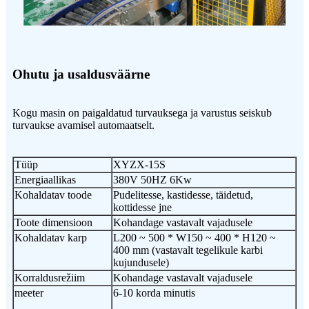
Ohutu ja usaldusväärne
Kogu masin on paigaldatud turvauksega ja varustus seiskub
turvaukse avamisel automaatselt.
Tüüp
XYZX-15S
Energiaallikas
380V 50HZ 6Kw
Kohaldatav toode
Pudelitesse, kastidesse, täidetud,
kottidesse jne
Toote dimensioon
Kohandage vastavalt vajadusele
Kohaldatav karp
L200 ~ 500 * W150 ~ 400 * H120 ~
400 mm (vastavalt tegelikule karbi
kujundusele)
Korraldusrežiim
Kohandage vastavalt vajadusele
meeter
6-10 korda minutis